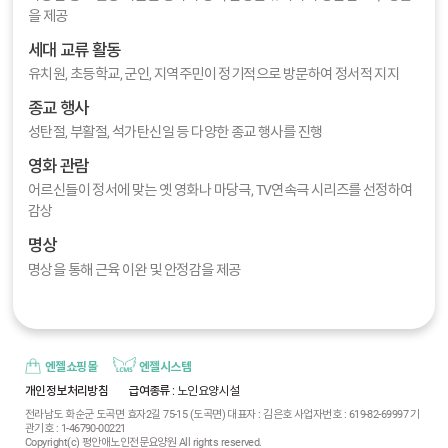
을 제공
세대 교류 활동
유치원, 초등학교, 군인, 지역주민이 정기적으로 방문하여 정서적 지지
종교 행사
성탄절, 부활절, 석가탄신일 등 다양한 종교 행사를 진행
영화 관람
어르신들이 정서에 맞는 옛 영화나 마당극, TV연속극 시리즈를 선정하여
감상
명상
명상을 통해 근육 이완 및 안정감을 제공
엔젤쇼핑몰
엔젤시스템
개인정보처리방침
급여종류
: 노인요양시설
전라남도 화순군 도곡면 효자2길 75-15 (도곡면) 대표자 : 김은호 사업자번호 : 619-82-69997 기
관기호 : 1-46790-00221
Copyright(c) 평안애노인전문요양원 All rights reserved.