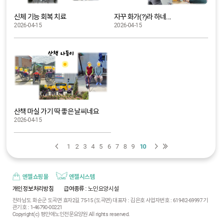
신체 기능 회복 치료
자꾸 화가(?)라 하네...
2026-04-15
2026-04-15
산책 마실 가기 딱 좋은 날씨네요
2026-04-15
1
2
3
4
5
6
7
8
9
10
엔젤쇼핑몰
엔젤시스템
개인정보처리방침
급여종류
: 노인요양시설
전라남도 화순군 도곡면 효자2길 75-15 (도곡면) 대표자 : 김은호 사업자번호 : 619-82-69997 기
관기호 : 1-46790-00221
Copyright(c) 평안애노인전문요양원 All rights reserved.